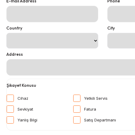
E-mail Address
Phone
Country
City
Address
Şikayet Konusu
Cihaz
Yetkili Servis
Sevkiyat
Fatura
Yanlış Bilgi
Satış Departmanı