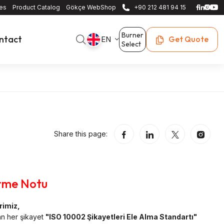
ces
Product Catalog
Gökçe WebShop
+90 212 481 94 15
Burner
ntact
Get Quote
EN
Select
Share this page:
irme Notu
rimiz,
an her şikayet
"ISO 10002 Şikayetleri Ele Alma Standartı"