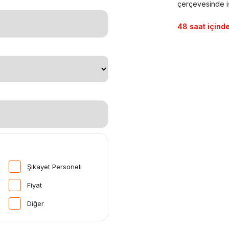
çerçevesinde iş
48 saat içinde
Şikayet Personeli
Fiyat
Diğer