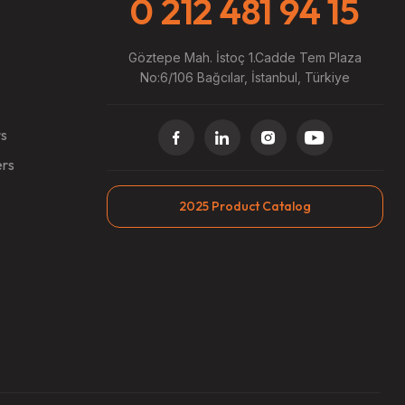
0 212 481 94 15
Göztepe Mah. İstoç 1.Cadde Tem Plaza
No:6/106 Bağcılar, İstanbul, Türkiye
rs
ers
2025 Product Catalog