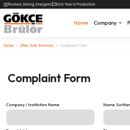
Rooted, Strong, Energetic
62st Year in Production
Home
Company
P
Home
After Sale Services
Complaint Form
Complaint Form
Company / Institution Name
Name, SurNa