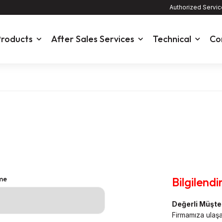
Authorized Servi
roducts
After Sales Services
Technical
Co
me
Bilgilend
Değerli Müşte
Firmamıza ulaş