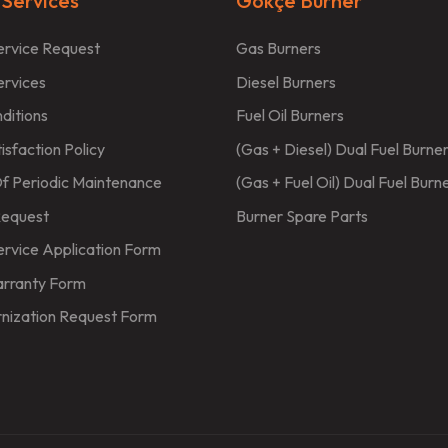
 Services
Gökçe Burner
ervice Request
Gas Burners
ervices
Diesel Burners
ditions
Fuel Oil Burners
sfaction Policy
(Gas + Diesel) Dual Fuel Burne
f Periodic Maintenance
(Gas + Fuel Oil) Dual Fuel Burn
Request
Burner Spare Parts
ervice Application Form
arranty Form
nization Request Form