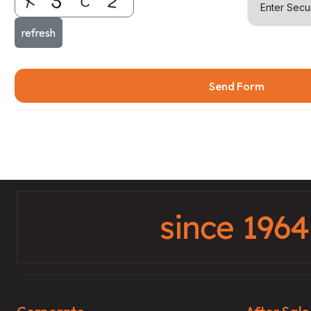
refresh
Send Form