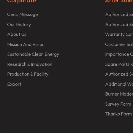
Corporate
After Sale
Ceo's Message
Authorized S
Our History
Authorized S
About Us
Warranty Con
Mission And Vision
Customer Sati
Sustainable Clean Energy
Importance O
Research & Innovation
Spare Parts 
Production & Facility
Authorized S
Export
Additional W
Burner Moder
Survey Form
Thanks Form