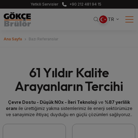
Yetkili Servisler
+90 212 481 94 15
TR
Ana Sayfa
Bazı Referanslar
61 Yıldır Kalite
Arayanların Tercihi
Çevre Dostu - Düşük NOx - İleri Teknoloji
ve
%87 yerlilik
oranı
ile ürettiğimiz yakma sistemlerimiz ile enerji sektörümüze
ve sanayimize ihtiyaç duyduğu en güçlü çözümleri sağlıyoruz..