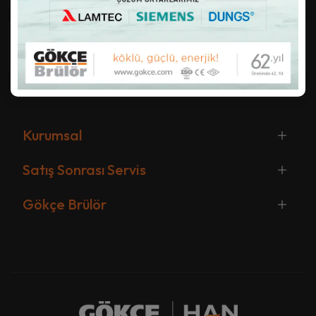
Kurumsal
Satış Sonrası Servis
Gökçe Brülör