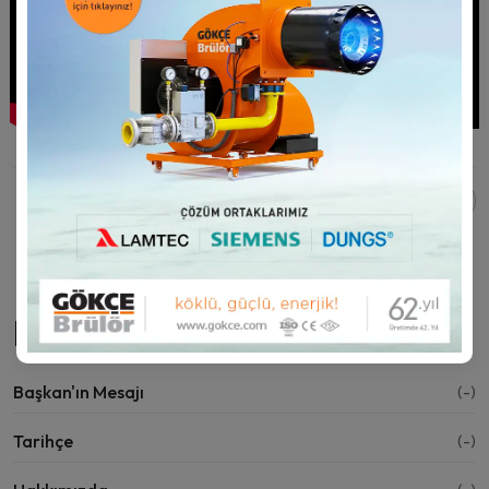
Bu sayfayı paylaş:
Kurumsal
Başkan'ın Mesajı
(-)
Tarihçe
(-)