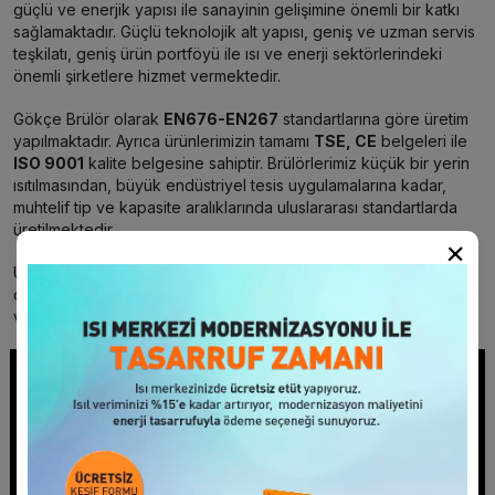
güçlü ve enerjik yapısı ile sanayinin gelişimine önemli bir katkı
sağlamaktadır. Güçlü teknolojik alt yapısı, geniş ve uzman servis
teşkilatı, geniş ürün portföyü ile ısı ve enerji sektörlerindeki
önemli şirketlere hizmet vermektedir.
Gökçe Brülör olarak
EN676-EN267
standartlarına göre üretim
yapılmaktadır. Ayrıca ürünlerimizin tamamı
TSE, CE
belgeleri ile
ISO 9001
kalite belgesine sahiptir. Brülörlerimiz küçük bir yerin
ısıtılmasından, büyük endüstriyel tesis uygulamalarına kadar,
muhtelif tip ve kapasite aralıklarında uluslararası standartlarda
üretilmektedir.
×
Ürünlerimizin en önemli ve bilinen özelliği ise yüksek verimli
olmalarıdır. Ürettiğimiz her brülör zor hizmet şartlarına uygunluğu
ve sağlamlığı ile müşterilerimiz tarafından tercih edilmektedir.