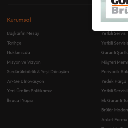
Kurumsal
Satış Sonr
Başkan'ın Mesajı
Yetkili Servis 
Tarihçe
Yetkili Servisl
Hakkımızda
Garanti Şartla
Misyon ve Vizyon
Müşteri Memnu
Sürdürülebilirlik & Yeşil Dönüşüm
Periyodik Ba
Ar-Ge & İnovasyon
Yedek Parça 
Yerli Üretim Politikamız
Yetkili Servis
İhracat Yapısı
Ek Garanti T
Brülör Moder
Anket Formu