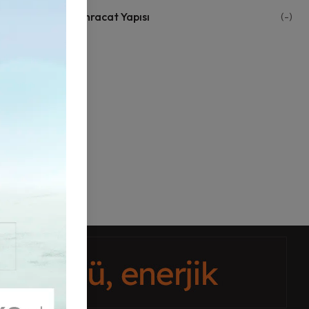
İhracat Yapısı
(-)
iye’nin