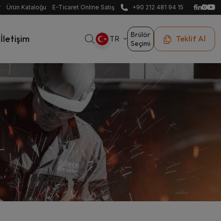
r
Ürün Kataloğu
E-Ticaret Online Satış
+90 212 481 94 15
Brülör
İletişim
Teklif Al
TR
Seçimi