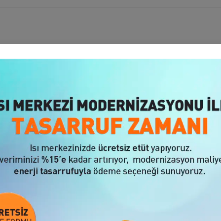
tlarında geliştirdiği brülör teknolojilerinin yerliliğini İstanbul Ticaret
ısıtmada yüksek verimli çözümler sunan
Gökçe Brülör
; sıvı yakıtlı brülör
değer oranıyla
'Yerli Malı Belgesi'
ne layık görüldü.
iyoruz"
me yüksek katma değerli teknolojiler üreterek hazır olmalıyız. Bunun
iasını 61 yıldır ispatlamıştır."
u güvenin karşılığını vermek zorundayız. Ülkemizin insan kaynağı ve alı
rine sunduğumuz katkıdan dolayı mutluyuz" diyen
Gökçe Brülör Yöneti