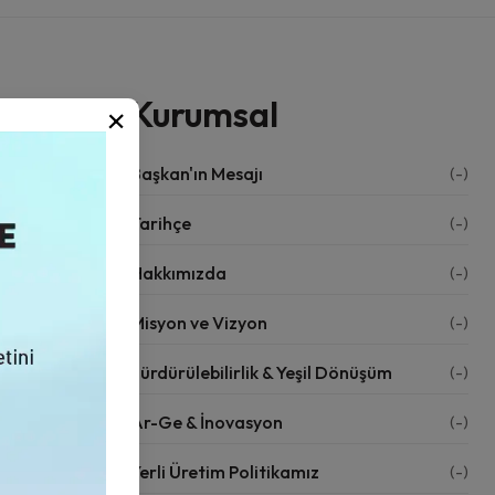
Kurumsal
×
Başkan'ın Mesajı
(-)
 Odası’ndan
Tarihçe
(-)
lerde
Hakkımızda
(-)
Misyon ve Vizyon
(-)
Sürdürülebilirlik & Yeşil Dönüşüm
(-)
 ilk
Ar-Ge & İnovasyon
(-)
n teri ile
Yerli Üretim Politikamız
(-)
m Kurulu