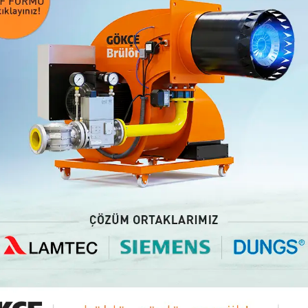
ında geliştirdiği yerli ve milli brülör teknolojilerimizle 61 yıldır; Türk
dürülebilir kalkınma hedeflerini destekliyoruz. Katma değeri yüksek
lideri olmaya devam edeceğiz." dedi.
Bu sayfayı paylaş: