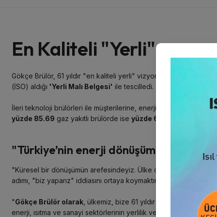
En Kaliteli "Yerli"
Gökçe Brülör, 61 yıldır "en kaliteli yerli" vizyonu ile dünya standar
(İSO) aldığı
'Yerli Malı Belgesi'
ile tescilledi.
İleri teknoloji brülörleri ile müşterilerine, enerji üretiminde ve 
yüzde 85.69
gaz yakıtlı brülörde ise
yüzde 63.44
yerli katma 
"Türkiye’nin enerji dönüşümünü destekl
"Küresel bir dönüşümün arefesindeyiz. Ülke olarak, bu yeni döne
adımı, "biz yaparız" iddiasını ortaya koymaktır. Gökçe Brülör, bu idd
"
Gökçe Brülör olarak
, ülkemiz, bize 61 yıldır güvendi. Biz de b
enerji, ısıtma ve sanayi sektörlerinin yerlilik ve millik hedefle