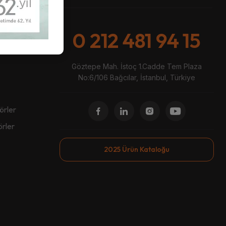
0 212 481 94 15
Göztepe Mah. İstoç 1.Cadde Tem Plaza
No:6/106 Bağcılar, İstanbul, Türkiye
örler
örler
2025 Ürün Kataloğu