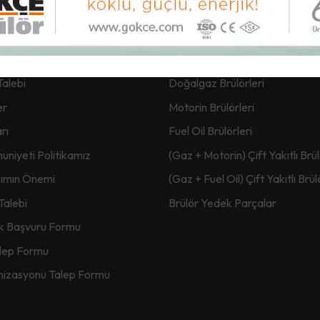
ası Servis
Gökçe Brülör
Talebi
Doğalgaz Brülörleri
er
Motorin Brülörleri
rı
Fuel Oil Brülörleri
niyeti Politikamız
(Gaz + Motorin) Çift Yakıtlı Brül
kımın Önemi
(Gaz + Fuel Oil) Çift Yakıtlı Brül
Talebi
Brülör Yedek Parçalar
lik Başvuru Formu
alep Formu
nizasyonu Talep Formu