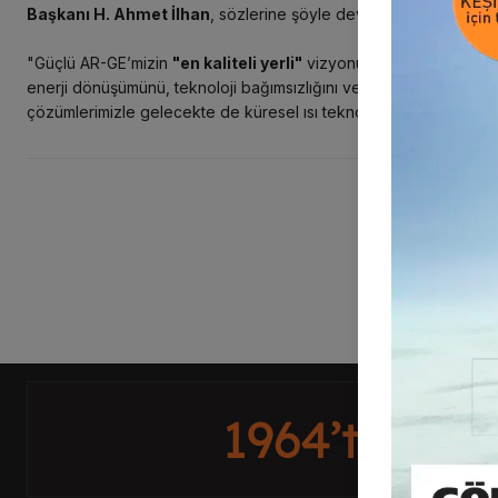
Başkanı H. Ahmet İlhan
, sözlerine şöyle devam etti:
"Güçlü AR-GE’mizin
"en kaliteli yerli"
vizyonu ile dünya standartlar
enerji dönüşümünü, teknoloji bağımsızlığını ve aynı zamanda sür
çözümlerimizle gelecekte de küresel ısı teknolojisinin yerli bir 