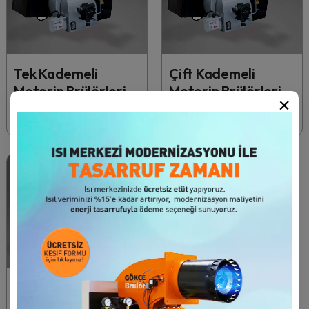
Tek Kademeli
Çift Kademeli
Motorin Brülörleri
Motorin Brülörleri
×
2 kg/h - 30 kg/h
15 kg/h - 250 kg/h
8 Ürün
Oransal Motorin
Brülörleri