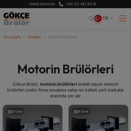
Yetkili Servisler
+90 212 481 94 15
TR
Ana Sayfa
Ürünler
Motorin Brülörleri
Motorin Brülörleri
Gökçe Brülör,
motorin brülörleri
imalatı yapan motorin
brülörleri üretici firma ünvanına sahip en kaliteli yerli markalar
arasında yer alır.
3 Ürün
6 Ürün