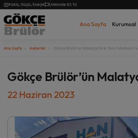
Köklü, Güçlü, Enerjik
Üretimde 62.Yıl
Ana Sayfa
Kurumsal
Ana Sayfa
Haberler
Gökçe Brülör’ün Malatya’da ki Yeni Fabrikası Fa
Gökçe Brülör’ün Malatya’
22 Haziran 2023