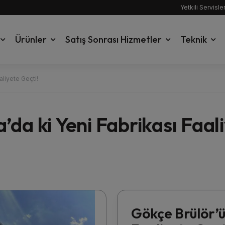
Yetkili Servisle
Ürünler
Satış Sonrası Hizmetler
Teknik
aliyete Geçti!
da ki Yeni Fabrikası Faali
Gökçe Brülör’ü