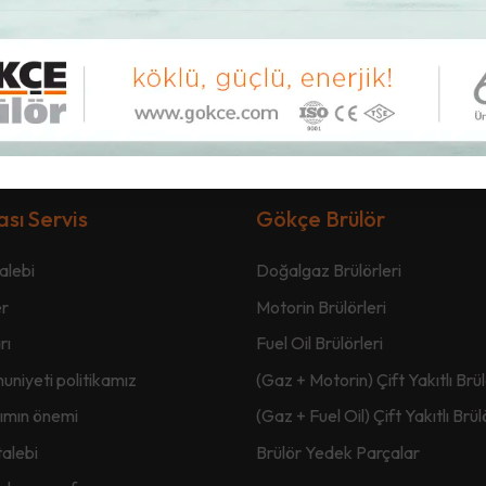
ası Servis
Gökçe Brülör
talebi
Doğalgaz Brülörleri
er
Motorin Brülörleri
rı
Fuel Oil Brülörleri
niyeti politikamız
(Gaz + Motorin) Çift Yakıtlı Brül
ımın önemi
(Gaz + Fuel Oil) Çift Yakıtlı Brül
alebi
Brülör Yedek Parçalar