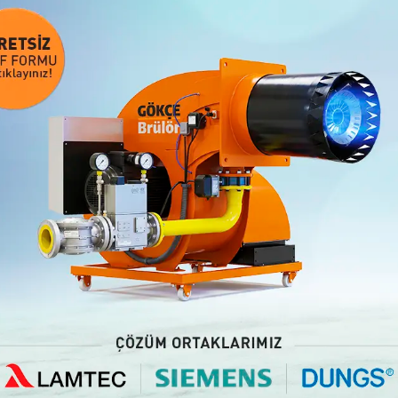
geçirdiğimiz yatırımlarla da
kurgularken de ana odak nokta
çevreci brülör teknolojilerim
düşürmek birincil önceliğimi
Üretim kapasitesini artırm
Gökçe Brülör, yeni fabrika yat
ticarette kalitesinden ödün
Brülör, artan üretim kapasites
seviyelerinden yüzde 50 sev
Gökçe Brülör, aynı zamanda M
kesmeden devam ediyor.