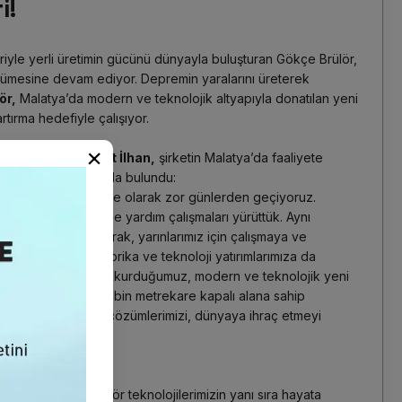
i!
eriyle yerli üretimin gücünü dünyayla buluşturan Gökçe Brülör,
üyümesine devam ediyor. Depremin yaralarını üreterek
ör,
Malatya’da modern ve teknolojik altyapıyla donatılan yeni
rtırma hedefiyle çalışıyor.
×
ulu Başkanı Ahmet İlhan,
şirketin Malatya’da faaliyete
i önemli açıklamalarda bulundu:
lerinin ardından ülke olarak zor günlerden geçiyoruz.
den itibaren bölgede yardım çalışmaları yürüttük. Aynı
rekli tedbirleri alarak, yarınlarımız için çalışmaya ve
bu süreçte yeni fabrika ve teknoloji yatırımlarımıza da
a’de birinci OSB’de kurduğumuz, modern ve teknolojik yeni
nda faaliyete geçti.
3 bin metrekare kapalı alana sahip
i teknoloji brülörler çözümlerimizi, dünyaya ihraç etmeyi
ilirlik”
rdiğimiz çevreci brülör teknolojilerimizin yanı sıra hayata