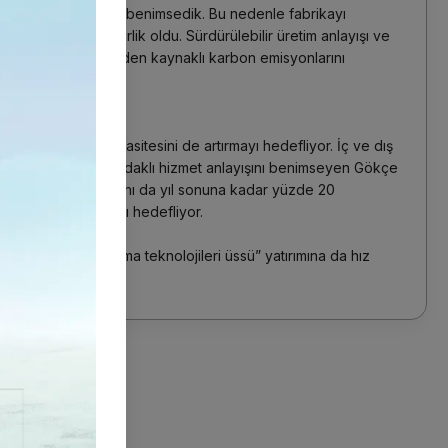
 çevreci bir yaklaşım benimsedik. Bu nedenle fabrikayı
mız sürdürülebilirlik oldu. Sürdürülebilir üretim anlayışı ve
iz ile faaliyetlerimizden kaynaklı karbon emisyonlarını
z oldu” dedi.
ayı hedefliyor
ırımı ile üretim kapasitesini de artırmayı hedefliyor. İç ve dış
 vermeden müşteri odaklı hizmet anlayışını benimseyen Gökçe
i ile birlikte ihracatını da yıl sonuna kadar yüzde 20
iyelerine çıkarmayı hedefliyor.
alatya’da ki “yakma teknolojileri üssü” yatırımına da hız