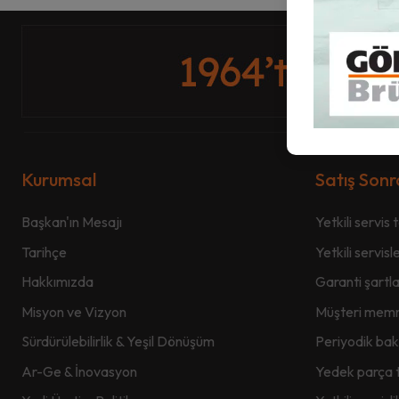
Kurumsal
Satış Sonr
Başkan'ın Mesajı
Yetkili servis 
Tarihçe
Yetkili servisl
Hakkımızda
Garanti şartla
Misyon ve Vizyon
Müşteri memnu
Sürdürülebilirlik & Yeşil Dönüşüm
Periyodik bak
Ar-Ge & İnovasyon
Yedek parça t