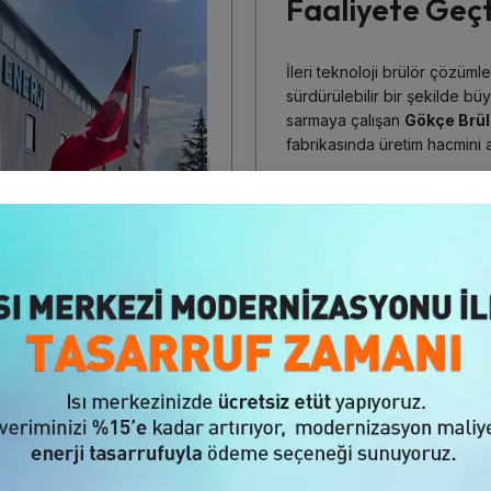
Faaliyete Geçt
İleri teknoloji brülör çözüml
sürdürülebilir bir şekilde b
sarmaya çalışan
Gökçe Brül
fabrikasında üretim hacmini a
Gökçe Brülör Yönetim Kur
geçen yeni fabrikasıyla ilgil
“Yaşadığımız deprem felaket
Gökçe Brülör olarak, ilk gün
zamanda çalışanlarımız için ge
üretmeye devam ettik. Hatta 
aralıksız devam ettik.
Malaty
fabrikamız
yılın ikinci yarısı
fabrikamızda ürettiğimiz iler
hedefliyoruz.
“Odak noktamız sürdürüleb
Gökçe Brülör olarak, g
elişti