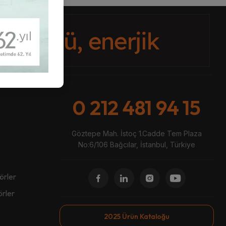
0 212 481 94 15
Göztepe Mah. İstoç 1.Cadde Tem Plaza
No:6/106 Bağcılar, İstanbul, Türkiye
örler
örler
2025 Ürün Kataloğu