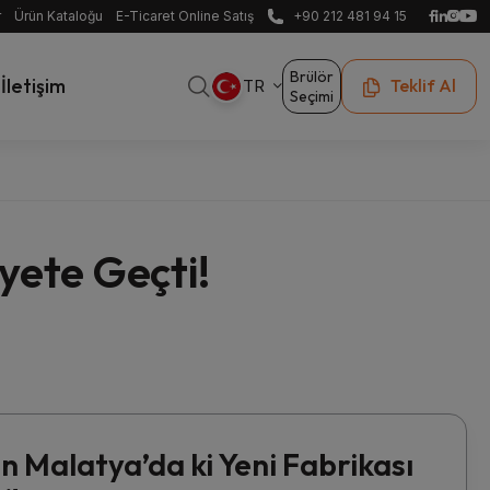
r
Ürün Kataloğu
E-Ticaret Online Satış
+90 212 481 94 15
Brülör
İletişim
Teklif Al
TR
Seçimi
yete Geçti!
n Malatya’da ki Yeni Fabrikası