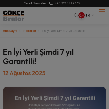
Yetkili Servisler
+90 212 481 94 15
TR
Ana Sayfa
Haberler
En İyi Yerli Şimdi 7 yıl Garantili!
En İyi Yerli Şimdi 7 yıl
Garantili!
12 Ağustos 2025