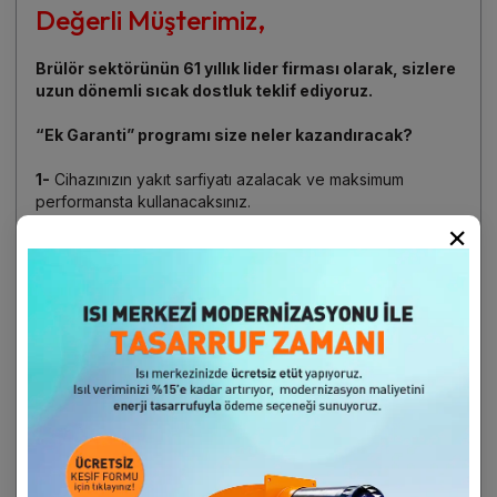
Değerli Müşterimiz,
Brülör sektörünün 61 yıllık lider firması olarak, sizlere
uzun dönemli sıcak dostluk teklif ediyoruz.
“Ek Garanti” programı size neler kazandıracak?
1-
Cihazınızın yakıt sarfiyatı azalacak ve maksimum
performansta kullanacaksınız.
×
2-
Kullanım ömrü uzayacak. Sürpriz arızaları azalacak.
3-
Sürpriz arıza oluşsa dahi yetkili servis iş programında
“öncelikli” konumda ve hızlı müdahale kategorisinde
olacaksınız.
4-
Hem arıza servisliği, hem de malzeme için sizden
periyodik bakım anlaşması dışında başka ücret
alınmayacak.
5-
Cihazınız çevreyi ve havamızı kirletmeyecek.
6-
Muhtemel iş kazaları ve maddi / manevi kayıp riskleri
azalacak.
7-
İlk iki yıl yasal garanti süresinde ücretsiz periyodik
bakım hizmeti kazanacaksınız.