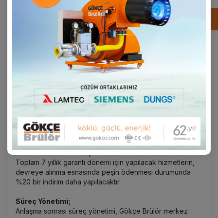
Program Nasıl Çalışıyor?
1- Ek Garanti;
-
Gökçe Brülör den alacağınız cihazın Gökçe Yetkili servisi
tarafından devreye alınması esnasında, siz ek garanti
talebi yapıp, cüz’i bir ücret ödeyerek bu ek garanti
hakkını kazanmış olacaksınız.
-
Bu “ek garanti” hakkı ile, Cihazınıza yasal garanti
sürecinde bedelsiz periyodik bakım hizmeti yapılacaktır.
2- Periyodik Bakım;
-
Daha sonraki 5 yıllık ek garanti süresi içerisinde ise, her
yıl “periyodik bakım” anlaşması yaparak bu ek garanti
devam edecektir.
3- Ön Ödeme İndirimi;
Toplam 7 yıllık garanti dönemi için yapılacak hizmetlerin,
devreye alınma esnasında peşin ödenmesi durumunda
%20 bir indirim daha yapılacaktır.
Süreç Yönetimi;
Anlaşma sonrası süreç yönetimi, Gökçe Brülör merkez