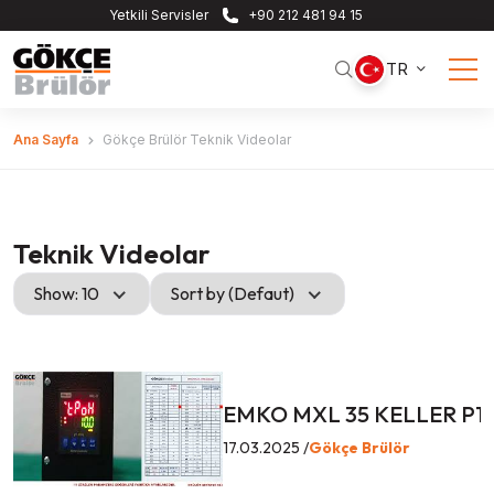
Yetkili Servisler
+90 212 481 94 15
TR
Ana Sayfa
Gökçe Brülör Teknik Videolar
Teknik Videolar
Show: 10
Sort by (Defaut)
EMKO MXL 35 KELLER P10
17.03.2025 /
Gökçe Brülör