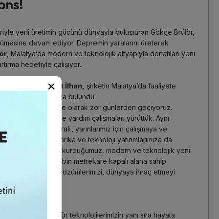
ons!
eriyle yerli üretimin gücünü dünyayla buluşturan Gökçe Brülör,
üyümesine devam ediyor. Depremin yaralarını üreterek
ör,
Malatya’da modern ve teknolojik altyapıyla donatılan yeni
rtırma hedefiyle çalışıyor.
×
ulu Başkanı Ahmet İlhan,
şirketin Malatya’da faaliyete
i önemli açıklamalarda bulundu:
lerinin ardından ülke olarak zor günlerden geçiyoruz.
den itibaren bölgede yardım çalışmaları yürüttük. Aynı
rekli tedbirleri alarak, yarınlarımız için çalışmaya ve
bu süreçte yeni fabrika ve teknoloji yatırımlarımıza da
a’de birinci OSB’de kurduğumuz, modern ve teknolojik yeni
nda faaliyete geçti.
3 bin metrekare kapalı alana sahip
i teknoloji brülörler çözümlerimizi, dünyaya ihraç etmeyi
ilirlik”
rdiğimiz çevreci brülör teknolojilerimizin yanı sıra hayata