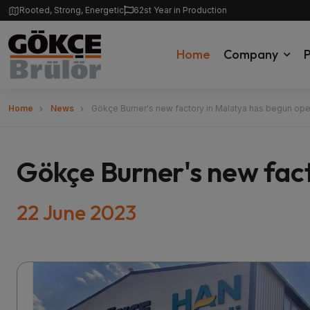
Rooted, Strong, Energetic
62st Year in Production
Home
Company
P
Home
News
Gökçe Burner's new factory in Malatya has begun ope
Gökçe Burner's new fact
22 June 2023