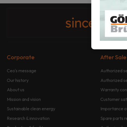
Corporate
After Sale
Ceo's message
Authorized se
Our history
Authorized s
About us
Warranty con
Mission and vision
Customer sati
Sustainable clean energy
Importance o
Research & innovation
Spare parts r