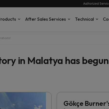
Authorized Servi
roducts
After Sales Services
Technical
Co
rations!
ory in Malatya has begun
Gökçe Burner'