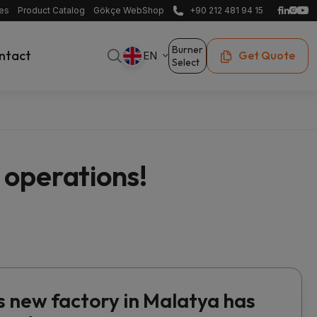
ces
Product Catalog
Gökçe WebShop
+90 212 481 94 15
Burner
ntact
Get Quote
EN
Select
 operations!
s new factory in Malatya has