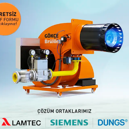
geçirdiğimiz yatırımlarla da
kurgularken de ana odak nokta
çevreci brülör teknolojilerim
düşürmek birincil önceliğimi
Üretim kapasitesini artırm
Gökçe Brülör, yeni fabrika yat
ticarette kalitesinden ödün
Brülör, artan üretim kapasites
seviyelerinden yüzde 50 sev
Gökçe Brülör, aynı zamanda M
kesmeden devam ediyor.