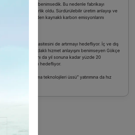
 çevreci bir yaklaşım benimsedik. Bu nedenle fabrikayı
mız sürdürülebilirlik oldu. Sürdürülebilir üretim anlayışı ve
iz ile faaliyetlerimizden kaynaklı karbon emisyonlarını
z oldu” dedi.
ayı hedefliyor
ırımı ile üretim kapasitesini de artırmayı hedefliyor. İç ve dış
 vermeden müşteri odaklı hizmet anlayışını benimseyen Gökçe
i ile birlikte ihracatını da yıl sonuna kadar yüzde 20
iyelerine çıkarmayı hedefliyor.
alatya’da ki “yakma teknolojileri üssü” yatırımına da hız