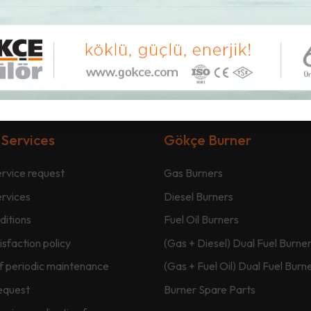
 Services
Gökçe Burner
rvice request
Gas Burners
ervices
Diesel Burners
ditions
Fuel Oil Burners
sfaction policy
(Gas + Diesel) Dual Fuel Burne
f periodic maintenance
(Gas + Fuel Oil) Dual Fuel Burn
equest
Burner Spare Parts