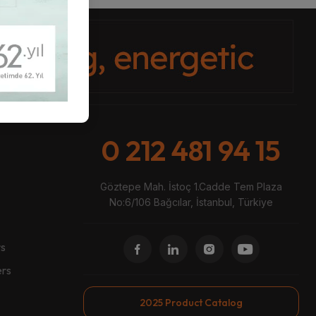
0 212 481 94 15
Göztepe Mah. İstoç 1.Cadde Tem Plaza
No:6/106 Bağcılar, İstanbul, Türkiye
rs
ers
2025 Product Catalog