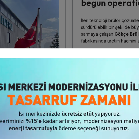
begun operati
İleri teknoloji brülör çözüml
sürdürülebilir bir şekilde b
sarmaya çalışan
Gökçe Brül
fabrikasında üretim hacmini a
Gökçe Brülör Yönetim Kur
geçen yeni fabrikasıyla ilgil
“Yaşadığımız deprem felaket
Gökçe Brülör olarak, ilk gün
zamanda çalışanlarımız için ge
üretmeye devam ettik. Hatta 
aralıksız devam ettik.
Malaty
fabrikamız
yılın ikinci yarısı
fabrikamızda ürettiğimiz iler
hedefliyoruz.
“Odak noktamız sürdürüleb
Gökçe Brülör olarak, g
elişti