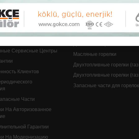
дажное обслуживание
Gökçe Горелки
Авторизованное
Газовые горелки
ие
Дизельные горелки
нные Сервисные Центры
Масляные горелки
антии
Двухтопливные горелки (газ 
нность Клиентов
Двухтопливные горелки (газ 
ериодического
Запасные части для горелок
ия
Запасные Части
ки На Авторизованное
ие
лнительной Гарантии
ки На Модернизацию