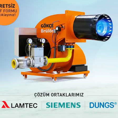
ch, continuous development and commitment to universal ethical valu
Поделиться этой страницей: