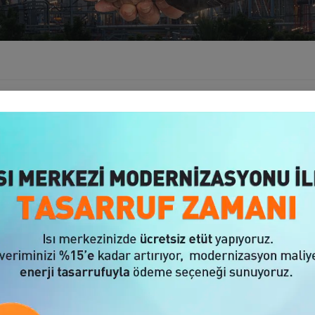
or the combustion systems needed by our industry and energy sector
ternationally with our products by adhering to the principle of susta