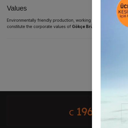
Values
Environmentally friendly production, working with a team approa
constitute the corporate values ​​of
Gökçe Brülör
.