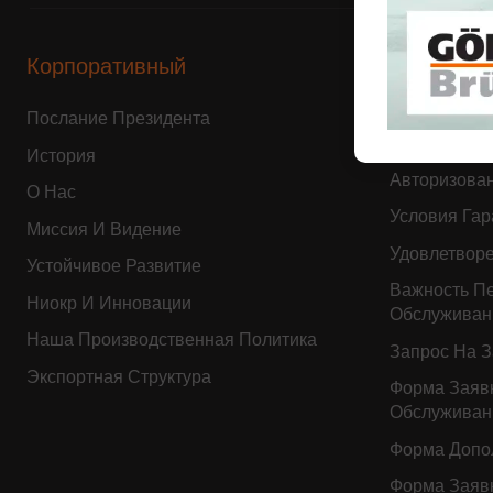
Корпоративный
Послепро
Послание Президента
Запрос На 
Обслуживан
История
Авторизова
О Нас
Условия Гар
Миссия И Видение
Удовлетворе
Устойчивое Развитие
Важность П
Ниокр И Инновации
Обслуживан
Наша Производственная Политика
Запрос На 
Экспортная Структура
Форма Заяв
Обслуживан
Форма Допо
Форма Заяв