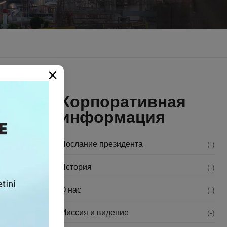
×
Корпоративная
информация
Послание президента
(-)
 with the
История
(-)
О нас
(-)
inable
Миссия и видение
(-)