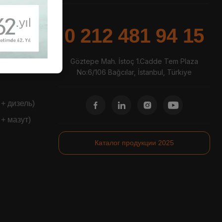
0 212 481 94 15
Göztepe Mah. İstoç 1.Cadde Tem Plaza
No:6/106 Bağcılar, İstanbul, Türkiye
+ дизель)
+ мазут)
Каталог продукции 2025