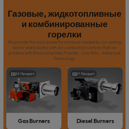
Газовые, жидкотопливные
и комбинированные
горелки
We provide the most powerful solutions needed by our energy
sector and industry with our combustion systems that we
produce with Environmentally Friendly - Low NOx - Advanced
Technology.
53 Продукт
17 Продукт
Gas Burners
Diesel Burners