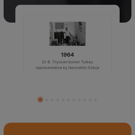
1964
into
Dr. B. Thyssen burner Turkey
Bega
on
representative by Necmettin Gökçe
and d