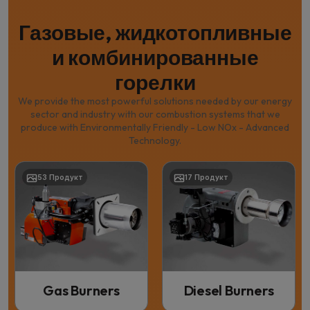
Газовые, жидкотопливные
и комбинированные
горелки
We provide the most powerful solutions needed by our energy
sector and industry with our combustion systems that we
produce with Environmentally Friendly - Low NOx - Advanced
Technology.
53 Продукт
17 Продукт
Gas Burners
Diesel Burners