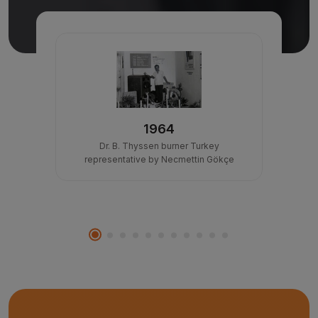
1964
into
Dr. B. Thyssen burner Turkey
Bega
on
representative by Necmettin Gökçe
and d