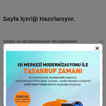
Sayfa İçeriği Hazırlanıyor.
Запрос на авторизованное обслуживание
(-)
×
Авторизованные сервисные центры
(-)
Условия гарантии
(-)
Удовлетворенность клиентов
(-)
Важность периодического обслуживания
(-)
Запрос на запасные части
(-)
Форма заявки на авторизованное обслуживание
(-)