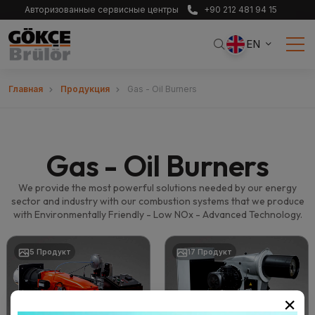
Авторизованные сервисные центры
+90 212 481 94 15
EN
Главная
Продукция
Gas - Oil Burners
Gas - Oil Burners
We provide the most powerful solutions needed by our energy
sector and industry with our combustion systems that we produce
with Environmentally Friendly - Low NOx - Advanced Technology.
5 Продукт
17 Продукт
×