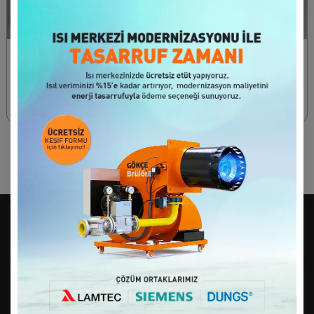
Two Stage Gas - Oil
Modulating Gas -
Burner
Oil Burners
165 - 1430 kW
270 - 12500 kW