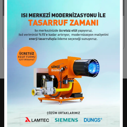
Two Stage Gas -
Modulating Gas -
Diesel Burner
Diesel Burners
165 - 1430 kW
270 - 12500 kW