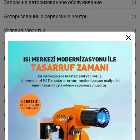
Запрос на авторизованное обслуживание
(-)
Авторизованные сервисные центры
(-)
Условия гарантии
(-)
×
Удовлетворенность клиентов
(-)
Важность периодического обслуживания
(-)
Запрос на запасные части
(-)
Форма заявки на авторизованное обслуживание
(-)
Форма дополнительной гарантии
(-)
Форма заявки на модернизацию горелки
(-)
Форма опроса
(-)