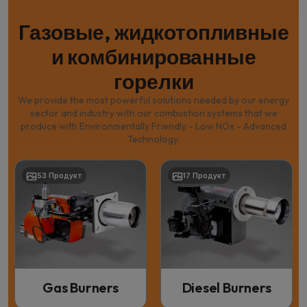
Газовые, жидкотопливные
и комбинированные
горелки
We provide the most powerful solutions needed by our energy
sector and industry with our combustion systems that we
produce with Environmentally Friendly - Low NOx - Advanced
Technology.
53 Продукт
17 Продукт
Gas Burners
Diesel Burners