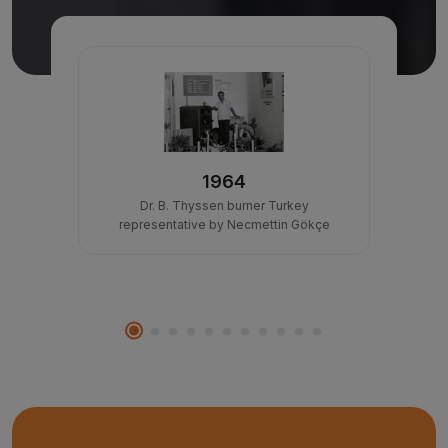
1964
into
Dr. B. Thyssen burner Turkey
Bega
on
representative by Necmettin Gökçe
and d